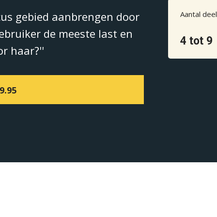
cus gebied aanbrengen door
Aantal dee
gebruiker de meeste last en
4 tot 9
r haar?''
9.95