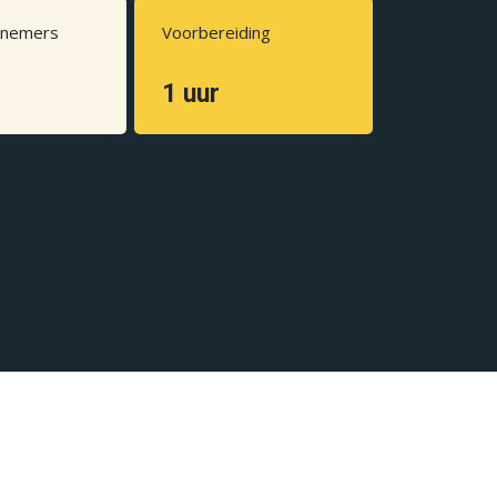
lnemers
Voorbereiding
1 uur