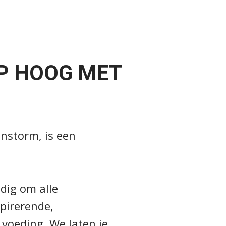
OP HOOG MET
instorm, is een
dig om alle
pirerende,
 voeding. We laten je