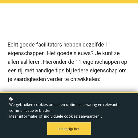
Echt goede facilitators hebben dezelfde 11
eigenschappen. Het goede nieuws? Je kunt ze
allemaal leren. Hieronder de 11 eigenschappen op
een rij, mét handige tips bij iedere eigenschap om
je vaardigheden verder te ontwikkelen:
#1 ONAFHANKELIJK ZIJN
We gebruiken cookies om u een optimale ervaring en relevante
Een geweldige facilitator begeleidt de groep door
communicatie te bieden.
het ruige terrein van creativiteit en besluitvorming.
Meer informatie
of
individuele cookies aanvaarden
.
Zij raakt nooit, maar dan ook nooit betrokken bij de
Ik begrijp het!
inhoud van de discussie. Het is de rol van de